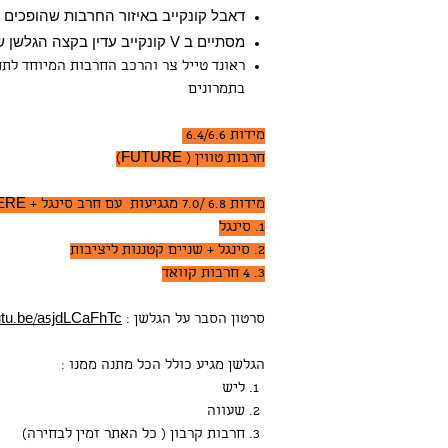
דאבל קונקייב באיזור החרבות שהופכים 
מסתיים ב V קונקייב עדין בקצה הגלשן שיעניק לנו מעברים קלים מרייל לרייל
ראונד טייל צר והרכב החרבות המיוחד ל
בתמרונים
מידות 6.4/6.6
חרבות טווין ( FUTURE)
מידות 6.8 /7.0 מגגיעות עם חרב סינגל + 4FUTERE אופציות לגלישה:
1. סינגל
2. סינגל + שניים קטננות ליציבות
3. 4 חרבות קוואד
סרטון הסבר על הגלשן :
outu.be/a5jdLCaFhTc
הגלשן מגיע כולל הכל מתנה ממנו :
ליש
שעווה
חרבות קרבון ( כל האתר זמין לבחירה)