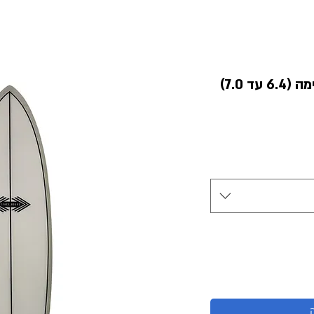
ד 7.0)
יר
צע