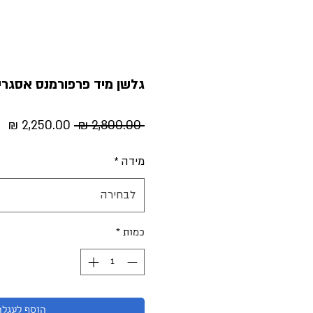
גלשן מיד פרפורמנס אסגרימה (6.4 ע
מחיר
מח
 ‏2,800.00 ‏₪ 
רגיל
מב
מידה
*
לבחירה
כמות
*
הוסף לעגלה