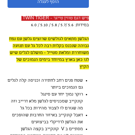
הוסף לעגלה
פיש דגם טווין טייגר - TWIN TIGER
במידות: 5.6 /5.7 / 5.8 / 5.10 / 6.0
הגלשן מתאים לגולשים שרוצים גלשן עם נפח
גבוהה שנכנס בקלות רבה לכל גל עם תנועה
משוחררת ומלאת סטייל - מושלם לגלים שיש
לנו כאן בארץ במיוחד בימים הנמוכים של
הקיץ
שטח פנים רחב לחתירה וכניסה קלה לגלים
גם הנמוכים ביותר
רוקר נמוך יחד עם סינגל
קונקייב שמכניסים לגלשן מלא דרייב וזה
מה שגורם לו לצבור מהירות בכל גל
דאבל קונקייב באיזור החרבות שהופכים
את הגלשן לרדיקלי בביצועים
מסתיים ב V קונקייב בקצה הגלשן