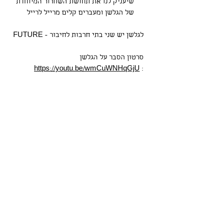
שיעניק לנו את תחושת השחרור המיוחדת
של הגלשן ומעברים קלים מרייל לרייל
לגלשן יש שני בתי חרבות לחיבור - FUTURE
סרטון הסבר על הגלשן
https://youtu.be/wmCuWNHqGjU
:
הגלשן מגיע כולל הכל מתנה ממנו :
ליש
שעווה
חרבות קרבון ( כל האתר זמין לבחירה)
אסטרודק במגוון צבעים
קייס מרופד
מידות
נפח
עובי
רוחב
אורך