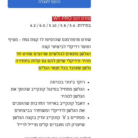
הוסף לעגלה
שורט דגם WT PRO
במידות: 5.6 / 5.8 / 5.10 / 6.0 / 6.2
שורט פרפורמנס שהוסיפו לו קצת נפח - מציף
וסופר רדיקלי לביצועי קצה
הגלשן מתאים לגולשים שרוצים שורט חד
מהיר ורדיקלי שיתן להם גם קלות בחתירה
גלשן שעובד בכל תנאי הגלים
רוקר בינוני בכניסה
הגלשן מתחיל בסינגל קונקייב שהופך את
הגלשן למהיר
דאבל קונקייב באיזור החרבות שהופכים
את הגלשן לרדיקלי ומשוחרר בביצועים
מסתיים ב V קונקייב עדין בקצה הגלשן
שיעניק לנו מעברים קלים מרייל לרייל