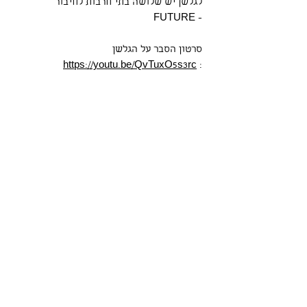
לגלשן יש שלושה בתי חרבות לחיבור
- FUTURE
סרטון הסבר על הגלשן
https://youtu.be/QvTuxO5s3rc
:
הגלשן מגיע כולל הכל מתנה ממנו :
ליש
שעווה
חרבות קרבון ( כל האתר זמין לבחירה)
אסטרודק במגוון צבעים
קייס מרופד
מידות
נפח
עובי
רוחב
אורך
5.6
13/16 18
3/8 2
26