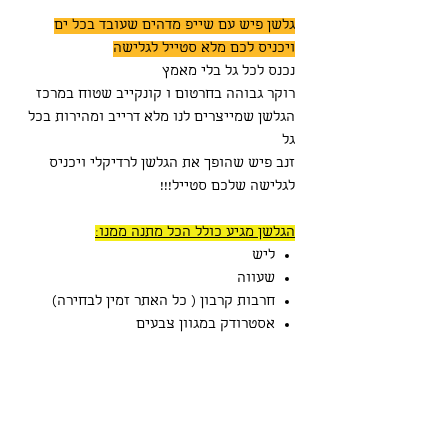
גלשן פיש עם שייפ מדהים שעובד בכל ים
ויכניס לכם מלא סטייל לגלישה
נכנס לכל גל בלי מאמץ
רוקר גבוהה בחרטום ו קונקייב שטוח במרכז
הגלשן שמייצרים לנו מלא דרייב ומהירות בכל
גל
זנב פיש שהופך את הגלשן לרדיקלי ויכניס
לגלישה שלכם סטייל!!!
הגלשן מגיע כולל הכל מתנה ממנו:
ליש
שעווה
חרבות קרבון ( כל האתר זמין לבחירה)
אסטרודק במגוון צבעים
קייס להגנה על הגלשן ביום יום ובטיסות
מידות