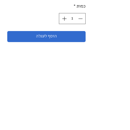
כמות
*
הוסף לעגלה
רצועת ליש חזקה ועמידה שמתאימה לכל
תנאי הגלים
SPACE BOARD SURF SHOP
052-431-5060
כתובת: אשדוד - כנרת 45